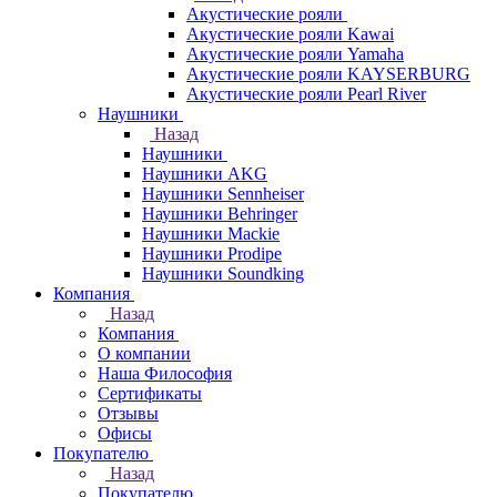
Акустические рояли
Акустические рояли Kawai
Акустические рояли Yamaha
Акустические рояли KAYSERBURG
Акустические рояли Pearl River
Наушники
Назад
Наушники
Наушники AKG
Наушники Sennheiser
Наушники Behringer
Наушники Mackie
Наушники Prodipe
Наушники Soundking
Компания
Назад
Компания
О компании
Наша Философия
Сертификаты
Отзывы
Офисы
Покупателю
Назад
Покупателю