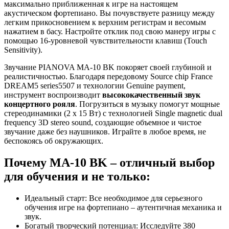
максимально приближенная к игре на настоящем
акустическом фортепиано. Вы почувствуете разницу между
легким прикосновением к верхним регистрам и весомым
нажатием в басу. Настройте отклик под свою манеру игры с
помощью 16-уровневой чувствительности клавиш (Touch
Sensitivity).
Звучание PIANOVA MA-10 BK покоряет своей глубиной и
реалистичностью. Благодаря передовому Source chip France
DREAM5 series5507 и технологии Genuine payment,
инструмент воспроизводит
высококачественный звук
концертного рояля
. Погрузиться в музыку помогут мощные
стереодинамики (2 х 15 Вт) с технологией Single magnetic dual
frequency 3D stereo sound, создающие объемное и чистое
звучание даже без наушников. Играйте в любое время, не
беспокоясь об окружающих.
Почему MA-10 BK – отличный выбор
для обучения и не только:
Идеальный старт: Все необходимое для серьезного
обучения игре на фортепиано – аутентичная механика и
звук.
Богатый творческий потенциал: Исследуйте 380