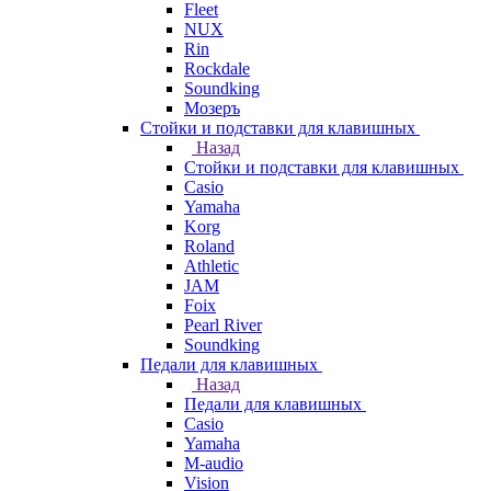
Fleet
NUX
Rin
Rockdale
Soundking
Мозеръ
Стойки и подставки для клавишных
Назад
Стойки и подставки для клавишных
Casio
Yamaha
Korg
Roland
Athletic
JAM
Foix
Pearl River
Soundking
Педали для клавишных
Назад
Педали для клавишных
Casio
Yamaha
M-audio
Vision