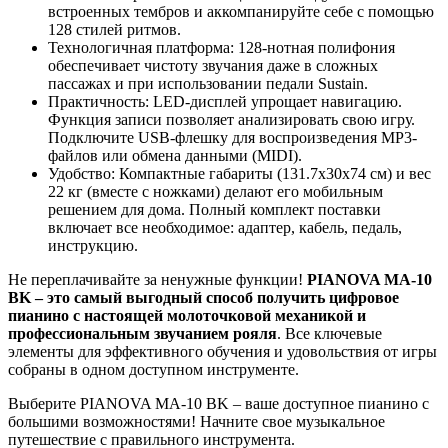
встроенных тембров и аккомпанируйте себе с помощью
128 стилей ритмов.
Технологичная платформа: 128-нотная полифония
обеспечивает чистоту звучания даже в сложных
пассажах и при использовании педали Sustain.
Практичность: LED-дисплей упрощает навигацию.
Функция записи позволяет анализировать свою игру.
Подключите USB-флешку для воспроизведения MP3-
файлов или обмена данными (MIDI).
Удобство: Компактные габариты (131.7x30x74 см) и вес
22 кг (вместе с ножками) делают его мобильным
решением для дома. Полный комплект поставки
включает все необходимое: адаптер, кабель, педаль,
инструкцию.
Не переплачивайте за ненужные функции!
PIANOVA MA-10
BK – это самый выгодный способ получить цифровое
пианино с настоящей молоточковой механикой и
профессиональным звучанием рояля
. Все ключевые
элементы для эффективного обучения и удовольствия от игры
собраны в одном доступном инструменте.
Выберите PIANOVA MA-10 BK – ваше доступное пианино с
большими возможностями! Начните свое музыкальное
путешествие с правильного инструмента.