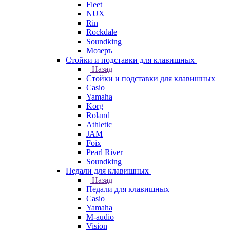
Fleet
NUX
Rin
Rockdale
Soundking
Мозеръ
Стойки и подставки для клавишных
Назад
Стойки и подставки для клавишных
Casio
Yamaha
Korg
Roland
Athletic
JAM
Foix
Pearl River
Soundking
Педали для клавишных
Назад
Педали для клавишных
Casio
Yamaha
M-audio
Vision