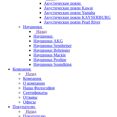
Акустические рояли
Акустические рояли Kawai
Акустические рояли Yamaha
Акустические рояли KAYSERBURG
Акустические рояли Pearl River
Наушники
Назад
Наушники
Наушники AKG
Наушники Sennheiser
Наушники Behringer
Наушники Mackie
Наушники Prodipe
Наушники Soundking
Компания
Назад
Компания
О компании
Наша Философия
Сертификаты
Отзывы
Офисы
Покупателю
Назад
Покупателю