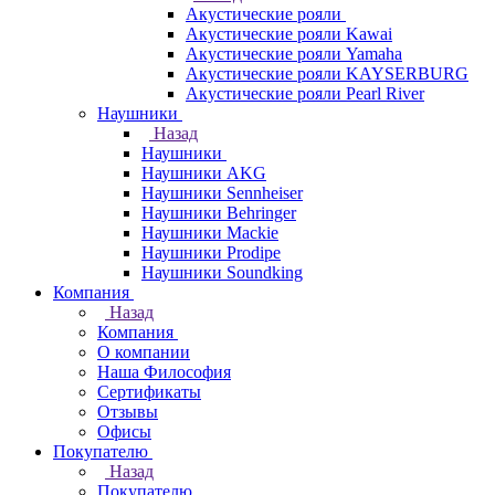
Акустические рояли
Акустические рояли Kawai
Акустические рояли Yamaha
Акустические рояли KAYSERBURG
Акустические рояли Pearl River
Наушники
Назад
Наушники
Наушники AKG
Наушники Sennheiser
Наушники Behringer
Наушники Mackie
Наушники Prodipe
Наушники Soundking
Компания
Назад
Компания
О компании
Наша Философия
Сертификаты
Отзывы
Офисы
Покупателю
Назад
Покупателю