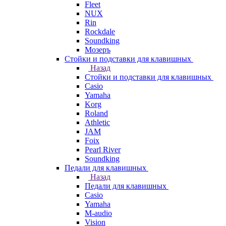
Fleet
NUX
Rin
Rockdale
Soundking
Мозеръ
Стойки и подставки для клавишных
Назад
Стойки и подставки для клавишных
Casio
Yamaha
Korg
Roland
Athletic
JAM
Foix
Pearl River
Soundking
Педали для клавишных
Назад
Педали для клавишных
Casio
Yamaha
M-audio
Vision