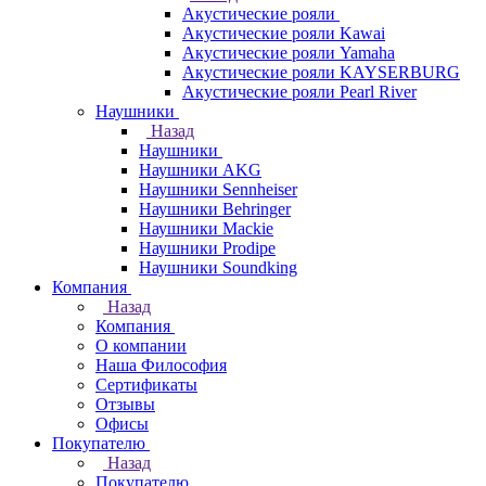
Акустические рояли
Акустические рояли Kawai
Акустические рояли Yamaha
Акустические рояли KAYSERBURG
Акустические рояли Pearl River
Наушники
Назад
Наушники
Наушники AKG
Наушники Sennheiser
Наушники Behringer
Наушники Mackie
Наушники Prodipe
Наушники Soundking
Компания
Назад
Компания
О компании
Наша Философия
Сертификаты
Отзывы
Офисы
Покупателю
Назад
Покупателю