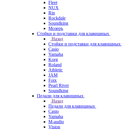
Fleet
NUX
Rin
Rockdale
Soundking
Мозеръ
Стойки и подставки для клавишных
Назад
Стойки и подставки для клавишных
Casio
Yamaha
Korg
Roland
Athletic
JAM
Foix
Pearl River
Soundking
Педали для клавишных
Назад
Педали для клавишных
Casio
Yamaha
M-audio
Vision