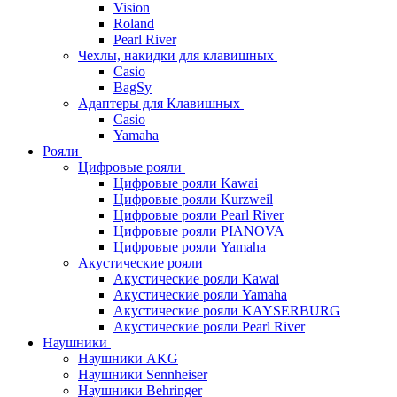
Vision
Roland
Pearl River
Чехлы, накидки для клавишных
Casio
BagSy
Адаптеры для Клавишных
Casio
Yamaha
Рояли
Цифровые рояли
Цифровые рояли Kawai
Цифровые рояли Kurzweil
Цифровые рояли Pearl River
Цифровые рояли PIANOVA
Цифровые рояли Yamaha
Акустические рояли
Акустические рояли Kawai
Акустические рояли Yamaha
Акустические рояли KAYSERBURG
Акустические рояли Pearl River
Наушники
Наушники AKG
Наушники Sennheiser
Наушники Behringer