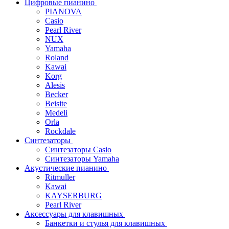
Цифровые пианино
PIANOVA
Casio
Pearl River
NUX
Yamaha
Roland
Kawai
Korg
Alesis
Becker
Beisite
Medeli
Orla
Rockdale
Синтезаторы
Синтезаторы Casio
Синтезаторы Yamaha
Акустические пианино
Ritmuller
Kawai
KAYSERBURG
Pearl River
Аксессуары для клавишных
Банкетки и стулья для клавишных