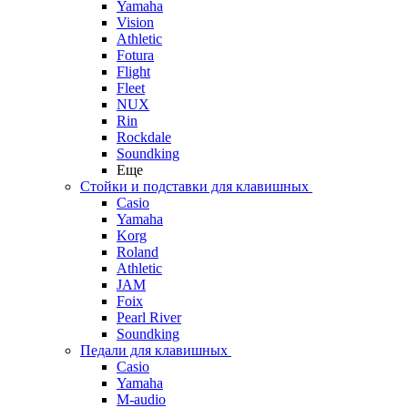
Yamaha
Vision
Athletic
Fotura
Flight
Fleet
NUX
Rin
Rockdale
Soundking
Еще
Стойки и подставки для клавишных
Casio
Yamaha
Korg
Roland
Athletic
JAM
Foix
Pearl River
Soundking
Педали для клавишных
Casio
Yamaha
M-audio