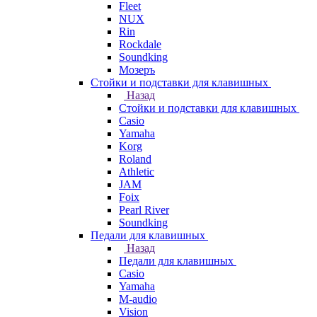
Fleet
NUX
Rin
Rockdale
Soundking
Мозеръ
Стойки и подставки для клавишных
Назад
Стойки и подставки для клавишных
Casio
Yamaha
Korg
Roland
Athletic
JAM
Foix
Pearl River
Soundking
Педали для клавишных
Назад
Педали для клавишных
Casio
Yamaha
M-audio
Vision