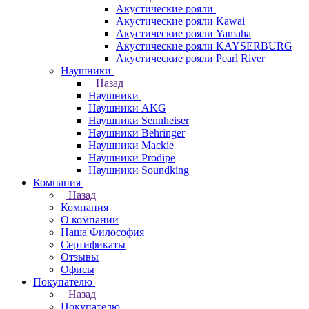
Акустические рояли
Акустические рояли Kawai
Акустические рояли Yamaha
Акустические рояли KAYSERBURG
Акустические рояли Pearl River
Наушники
Назад
Наушники
Наушники AKG
Наушники Sennheiser
Наушники Behringer
Наушники Mackie
Наушники Prodipe
Наушники Soundking
Компания
Назад
Компания
О компании
Наша Философия
Сертификаты
Отзывы
Офисы
Покупателю
Назад
Покупателю