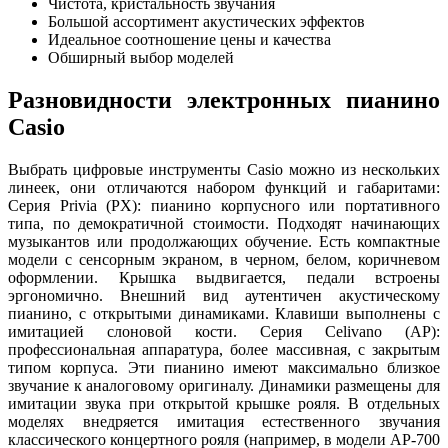
Чистота, кристальность звучания
Большой ассортимент акустических эффектов
Идеальное соотношение цены и качества
Обширный выбор моделей
Разновидности электронных пианино
Casio
Выбрать цифровые инструменты Casio можно из нескольких
линеек, они отличаются набором функций и габаритами:
Серия Privia (PX): пианино корпусного или портативного
типа, по демократичной стоимости. Подходят начинающих
музыкантов или продолжающих обучение. Есть компактные
модели с сенсорным экраном, в черном, белом, коричневом
оформлении. Крышка выдвигается, педали встроены
эргономично. Внешний вид аутентичен акустическому
пианино, с открытыми динамиками. Клавиши выполнены с
имитацией слоновой кости. Серия Celivano (AP):
профессиональная аппаратура, более массивная, с закрытым
типом корпуса. Эти пианино имеют максимально близкое
звучание к аналоговому оригиналу. Динамики размещены для
имитации звука при открытой крышке рояля. В отдельных
моделях внедряется имитация естественного звучания
классического концертного рояля (например, в модели АР-700