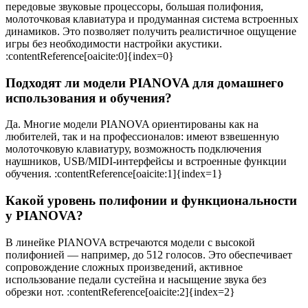
передовые звуковые процессоры, большая полифония,
молоточковая клавиатура и продуманная система встроенных
динамиков. Это позволяет получить реалистичное ощущение
игры без необходимости настройки акустики.
:contentReference[oaicite:0]{index=0}
Подходят ли модели PIANOVA для домашнего
использования и обучения?
Да. Многие модели PIANOVA ориентированы как на
любителей, так и на профессионалов: имеют взвешенную
молоточковую клавиатуру, возможность подключения
наушников, USB/MIDI-интерфейсы и встроенные функции
обучения. :contentReference[oaicite:1]{index=1}
Какой уровень полифонии и функциональности
у PIANOVA?
В линейке PIANOVA встречаются модели с высокой
полифонией — например, до 512 голосов. Это обеспечивает
сопровождение сложных произведений, активное
использование педали сустейна и насыщение звука без
обрезки нот. :contentReference[oaicite:2]{index=2}