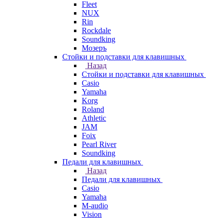
Fleet
NUX
Rin
Rockdale
Soundking
Мозеръ
Стойки и подставки для клавишных
Назад
Стойки и подставки для клавишных
Casio
Yamaha
Korg
Roland
Athletic
JAM
Foix
Pearl River
Soundking
Педали для клавишных
Назад
Педали для клавишных
Casio
Yamaha
M-audio
Vision