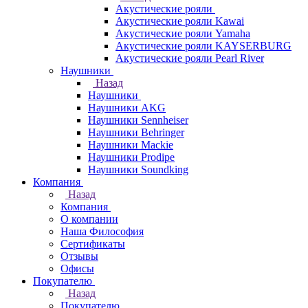
Акустические рояли
Акустические рояли Kawai
Акустические рояли Yamaha
Акустические рояли KAYSERBURG
Акустические рояли Pearl River
Наушники
Назад
Наушники
Наушники AKG
Наушники Sennheiser
Наушники Behringer
Наушники Mackie
Наушники Prodipe
Наушники Soundking
Компания
Назад
Компания
О компании
Наша Философия
Сертификаты
Отзывы
Офисы
Покупателю
Назад
Покупателю