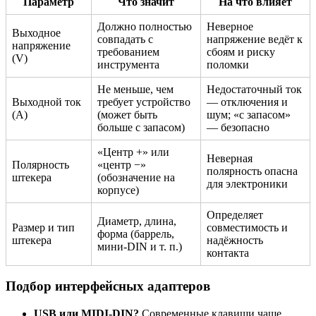
Параметр
Что значит
На что влияет
Должно полностью
Неверное
Выходное
совпадать с
напряжение ведёт к
напряжение
требованием
сбоям и риску
(V)
инструмента
поломки
Не меньше, чем
Недостаточный ток
Выходной ток
требует устройство
— отключения и
(A)
(может быть
шум; «с запасом»
больше с запасом)
— безопасно
«Центр +» или
Неверная
Полярность
«центр −»
полярность опасна
штекера
(обозначение на
для электроники
корпусе)
Определяет
Диаметр, длина,
Размер и тип
совместимость и
форма (баррель,
штекера
надёжность
мини-DIN и т. п.)
контакта
Подбор интерфейсных адаптеров
USB или MIDI-DIN?
Современные клавиши чаще