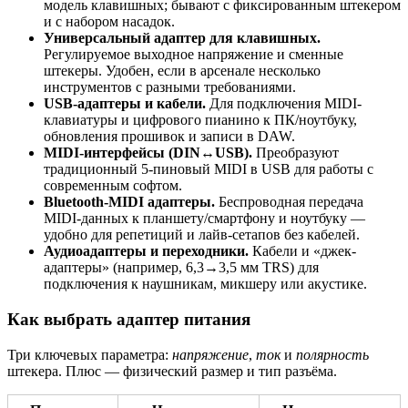
модель клавишных; бывают с фиксированным штекером
и с набором насадок.
Универсальный адаптер для клавишных.
Регулируемое выходное напряжение и сменные
штекеры. Удобен, если в арсенале несколько
инструментов с разными требованиями.
USB-адаптеры и кабели.
Для подключения MIDI-
клавиатуры и цифрового пианино к ПК/ноутбуку,
обновления прошивок и записи в DAW.
MIDI-интерфейсы (DIN↔USB).
Преобразуют
традиционный 5-пиновый MIDI в USB для работы с
современным софтом.
Bluetooth-MIDI адаптеры.
Беспроводная передача
MIDI-данных к планшету/смартфону и ноутбуку —
удобно для репетиций и лайв-сетапов без кабелей.
Аудиоадаптеры и переходники.
Кабели и «джек-
адаптеры» (например, 6,3→3,5 мм TRS) для
подключения к наушникам, микшеру или акустике.
Как выбрать адаптер питания
Три ключевых параметра:
напряжение
,
ток
и
полярность
штекера. Плюс — физический размер и тип разъёма.