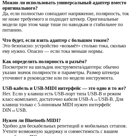
Можно ли использовать универсальный адаптер вместо
оригинального?
Да, если полностью совпадают напряжение, полярность, ток
не ниже требуемого и подходит штекер. Оригинальные
модели при этом чаще тише по наводкам и стабильнее по
питанию.
Что будет, если взять адаптер с большим током?
Это безопасно: устройство «возьмёт» столько тока, сколько
ему нужно. Опасно — если тока меньше нормы.
Как определить полярность и разъём?
Посмотрите на шильдик инструмента/адаптера: обычно
указан значок полярности и параметры. Размер штекера
уточняют в руководстве или по модели инструмента.
USB-кабель и USB-MIDI интерфейс — это одно и то же?
Нет. Если у клавиш есть USB-порт типа USB-B и режим
класс-комплаент, достаточно кабеля USB-A↔USB-B. Для
клавиш только с 5-пиновым MIDI нужен интерфейс
DIN↔USB.
Нужен ли Bluetooth-MIDI?
Удобно для бескабельных репетиций и мобильных сетапов.
Учтите возможную задержку и совместимость с вашим