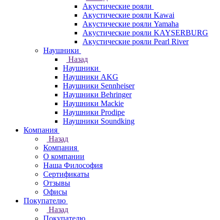
Акустические рояли
Акустические рояли Kawai
Акустические рояли Yamaha
Акустические рояли KAYSERBURG
Акустические рояли Pearl River
Наушники
Назад
Наушники
Наушники AKG
Наушники Sennheiser
Наушники Behringer
Наушники Mackie
Наушники Prodipe
Наушники Soundking
Компания
Назад
Компания
О компании
Наша Философия
Сертификаты
Отзывы
Офисы
Покупателю
Назад
Покупателю