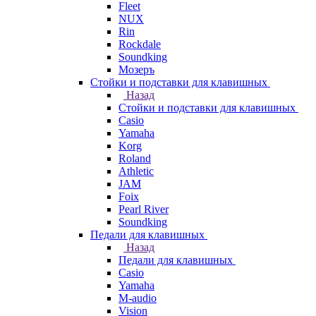
Fleet
NUX
Rin
Rockdale
Soundking
Мозеръ
Стойки и подставки для клавишных
Назад
Стойки и подставки для клавишных
Casio
Yamaha
Korg
Roland
Athletic
JAM
Foix
Pearl River
Soundking
Педали для клавишных
Назад
Педали для клавишных
Casio
Yamaha
M-audio
Vision