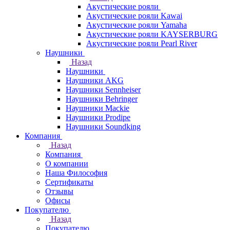
Акустические рояли
Акустические рояли Kawai
Акустические рояли Yamaha
Акустические рояли KAYSERBURG
Акустические рояли Pearl River
Наушники
Назад
Наушники
Наушники AKG
Наушники Sennheiser
Наушники Behringer
Наушники Mackie
Наушники Prodipe
Наушники Soundking
Компания
Назад
Компания
О компании
Наша Философия
Сертификаты
Отзывы
Офисы
Покупателю
Назад
Покупателю