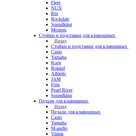
Fleet
NUX
Rin
Rockdale
Soundking
Мозеръ
Стойки и подставки для клавишных
Назад
Стойки и подставки для клавишных
Casio
Yamaha
Korg
Roland
Athletic
JAM
Foix
Pearl River
Soundking
Педали для клавишных
Назад
Педали для клавишных
Casio
Yamaha
M-audio
Vision