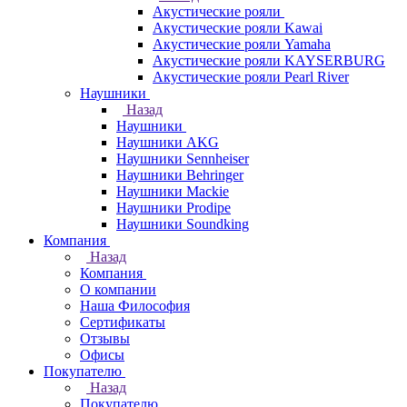
Акустические рояли
Акустические рояли Kawai
Акустические рояли Yamaha
Акустические рояли KAYSERBURG
Акустические рояли Pearl River
Наушники
Назад
Наушники
Наушники AKG
Наушники Sennheiser
Наушники Behringer
Наушники Mackie
Наушники Prodipe
Наушники Soundking
Компания
Назад
Компания
О компании
Наша Философия
Сертификаты
Отзывы
Офисы
Покупателю
Назад
Покупателю