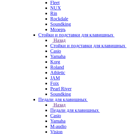
Fleet
NUX
Rin
Rockdale
Soundking
Мозеръ
Стойки и подставки для клавишных
Назад
Стойки и подставки для клавишных
Casio
Yamaha
Korg
Roland
Athletic
JAM
Foix
Pearl River
Soundking
Педали для клавишных
Назад
Педали для клавишных
Casio
Yamaha
M-audio
Vision