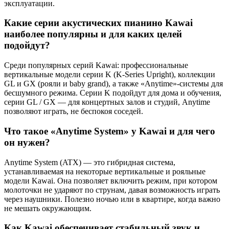
эксплуатации.
Какие серии акустических пианино Kawai
наиболее популярны и для каких целей
подойдут?
Среди популярных серий Kawai: профессиональные
вертикальные модели серии K (K-Series Upright), коллекции
GL и GX (рояли и baby grand), а также «Anytime»-системы для
бесшумного режима. Серии K подойдут для дома и обучения,
серии GL / GX — для концертных залов и студий, Anytime
позволяют играть, не беспокоя соседей.
Что такое «Anytime System» у Kawai и для чего
он нужен?
Anytime System (ATX) — это гибридная система,
устанавливаемая на некоторые вертикальные и рояльные
модели Kawai. Она позволяет включить режим, при котором
молоточки не ударяют по струнам, давая возможность играть
через наушники. Полезно ночью или в квартире, когда важно
не мешать окружающим.
Как Kawai обеспечивает стабильный звук и