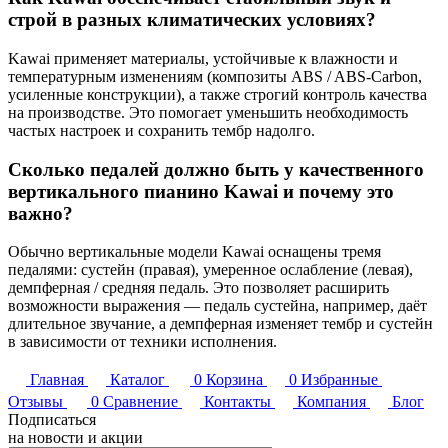
строй в разных климатических условиях?
Kawai применяет материалы, устойчи­вые к влажности и
температурным изменениям (композиты ABS / ABS-Carbon,
усиленные конструкции), а также строгий контроль качества
на производстве. Это помогает уменьшить необходимость
частых настроек и сохранить тембр надолго.
Сколько педалей должно быть у качественного
вертикального пианино Kawai и почему это
важно?
Обычно вертикальные модели Kawai оснащены тремя
педалями: сустейн (правая), умеренное ослабление (левая),
демпферная / средняя педаль. Это позволяет расширить
возможности выражения — педаль сустейна, например, даёт
длительное звучание, а демпферная изменяет тембр и сустейн
в зависимости от техники исполнения.
Главная
Каталог
0
Корзина
0
Избранные
Отзывы
0
Сравнение
Контакты
Компания
Блог
Подписаться
на новости и акции