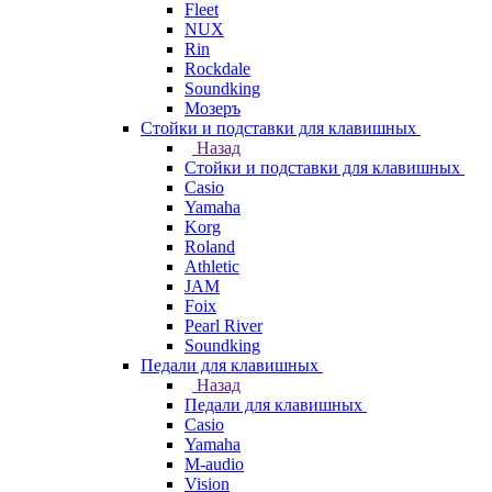
Fleet
NUX
Rin
Rockdale
Soundking
Мозеръ
Стойки и подставки для клавишных
Назад
Стойки и подставки для клавишных
Casio
Yamaha
Korg
Roland
Athletic
JAM
Foix
Pearl River
Soundking
Педали для клавишных
Назад
Педали для клавишных
Casio
Yamaha
M-audio
Vision