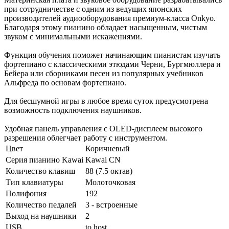
при сотрудничестве с одним из ведущих японских
производителей аудиооборудования премиум-класса Onkyo.
Благодаря этому пианино обладает насыщенным, чистым
звуком с минимальными искажениями.
Функция обучения поможет начинающим пианистам изучать
фортепиано с классическими этюдами Черни, Бургмюллера и
Бейера или сборниками песен из популярных учебников
Альфреда по основам фортепиано.
Для бесшумной игры в любое время суток предусмотрена
возможность подключения наушников.
Удобная панель управления с OLED-дисплеем высокого
разрешения облегчает работу с инструментом.
Цвет
Коричневый
Серия пианино Kawai
Kawai CN
Количество клавиш
88 (7.5 октав)
Тип клавиатуры
Молоточковая
Полифония
192
Количество педалей
3 - встроенные
Выход на наушники
2
USB
to host