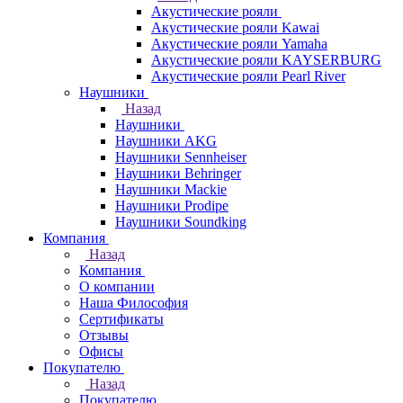
Акустические рояли
Акустические рояли Kawai
Акустические рояли Yamaha
Акустические рояли KAYSERBURG
Акустические рояли Pearl River
Наушники
Назад
Наушники
Наушники AKG
Наушники Sennheiser
Наушники Behringer
Наушники Mackie
Наушники Prodipe
Наушники Soundking
Компания
Назад
Компания
О компании
Наша Философия
Сертификаты
Отзывы
Офисы
Покупателю
Назад
Покупателю