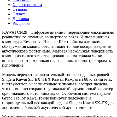
Характеристики
Отзывы
Оплата
Доставка
Рассрочка
KAWAI CN29 – цифровое пианино, передающее максимально
реалистичное звучание концертного рояля. Инновационная
клавиатура Responsive Hammer III с тройным датчиком
обнаружения клавиш обеспечивает точное воспроизведение
акустического фортепиано. Матовая нескользкая поверхность
клавиш из тонкого текстурированного материала мягко
впитывает пот с кончиков пальцев, помогая контролировать
исполнение.
Модель передает исключительный тон легендарных роялей
Shigeru Kawai SK-EX и EX Kawai. Каждая из 88 клавиш этих
инструментов была тщательно записана и воспроизведена,
что позволило сохранить уникальный гармоничный характер
оригинального источника звука. Особенная система педалей
Grand Feel от Kawai точно копирует положение и
индивидуальный вес каждой педали Shigeru Kawai SK-EX для
достижения большей акустической аутентичности.
Материнская плата и звуковое оборудование разрабатывались