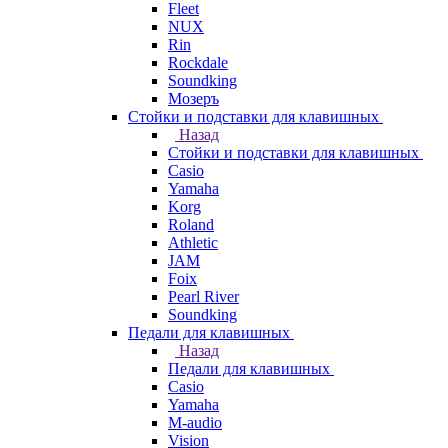
Fleet
NUX
Rin
Rockdale
Soundking
Мозеръ
Стойки и подставки для клавишных
Назад
Стойки и подставки для клавишных
Casio
Yamaha
Korg
Roland
Athletic
JAM
Foix
Pearl River
Soundking
Педали для клавишных
Назад
Педали для клавишных
Casio
Yamaha
M-audio
Vision