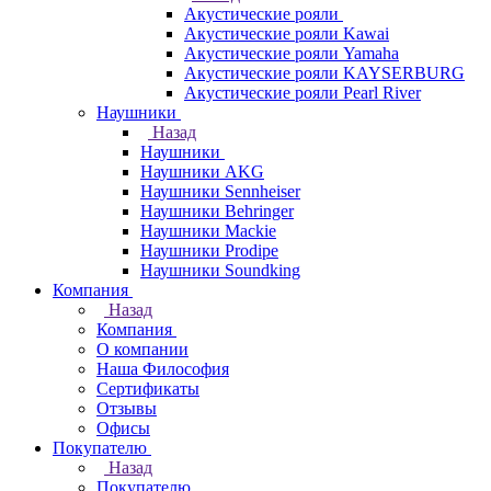
Акустические рояли
Акустические рояли Kawai
Акустические рояли Yamaha
Акустические рояли KAYSERBURG
Акустические рояли Pearl River
Наушники
Назад
Наушники
Наушники AKG
Наушники Sennheiser
Наушники Behringer
Наушники Mackie
Наушники Prodipe
Наушники Soundking
Компания
Назад
Компания
О компании
Наша Философия
Сертификаты
Отзывы
Офисы
Покупателю
Назад
Покупателю